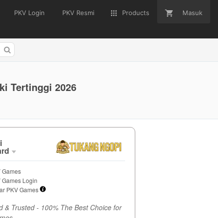
PKV Login
PKV Resmi
Products
Masuk
Search
 Tertinggi 2026
i
ard
35
si Standard
$
uded:
 Games
SELECTED
uded:
 Games Login
y you or one client, in a single end
uded:
tar PKV Games
ct which end users
are not
charged for.
tal price includes the item price and a
d & Trusted - 100% The Best Choice for
 fee.
ames