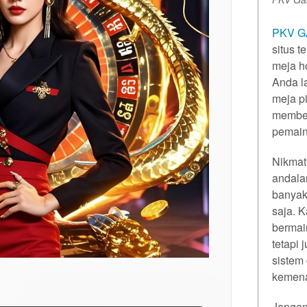
View
PKV 
license
situs t
details
meja ho
Anda l
meja pi
member
pemain
Nikmat
andalan
banyak
saja. 
bermai
tetapi 
sistem
kemena
Jangan