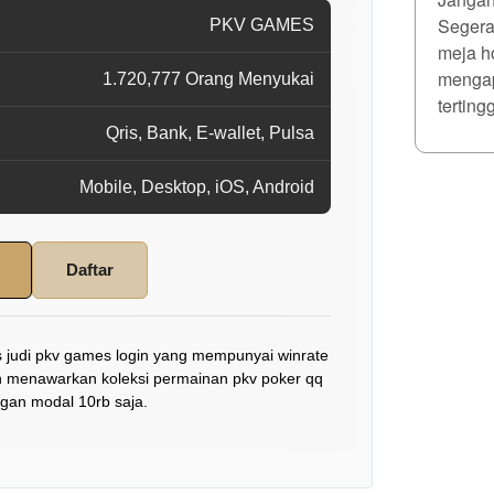
Segera
PKV GAMES
meja ho
mengap
1.720,777 Orang Menyukai
tertingg
Qris, Bank, E-wallet, Pulsa
Mobile, Desktop, iOS, Android
Daftar
 judi pkv games login yang mempunyai winrate
dan menawarkan koleksi permainan pkv poker qq
gan modal 10rb saja.