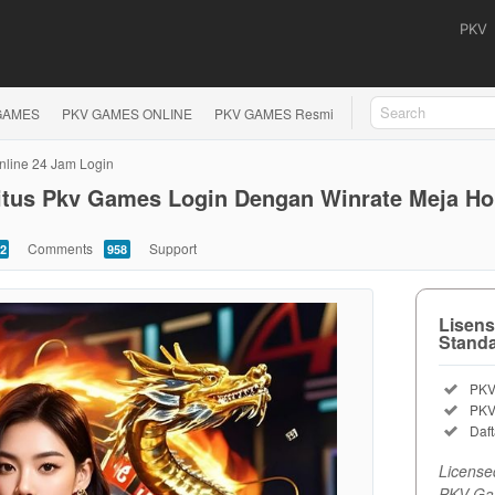
PKV
GAMES
PKV GAMES ONLINE
PKV GAMES Resmi
nline 24 Jam Login
us Pkv Games Login Dengan Winrate Meja Hoki
Comments
Support
2
958
Lisens
Stand
Lisen
Incl
PKV
Incl
PKV
Use, b
Incl
Daf
produ
The to
License
buyer
PKV G