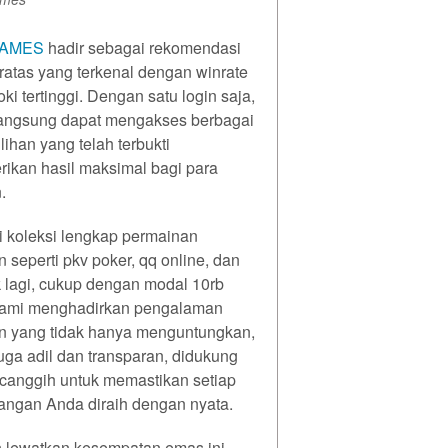
GAMES
hadir sebagai rekomendasi
eratas yang terkenal dengan winrate
ki tertinggi. Dengan satu login saja,
angsung dapat mengakses berbagai
lihan yang telah terbukti
ikan hasil maksimal bagi para
.
i koleksi lengkap permainan
 seperti pkv poker, qq online, dan
 lagi, cukup dengan modal 10rb
Kami menghadirkan pengalaman
n yang tidak hanya menguntungkan,
juga adil dan transparan, didukung
 canggih untuk memastikan setiap
ngan Anda diraih dengan nyata.
 lewatkan kesempatan emas ini.