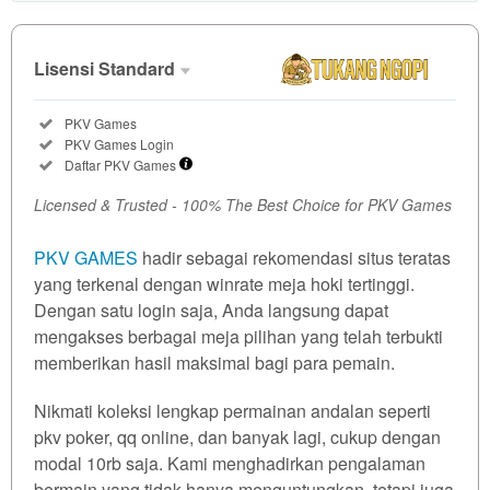
Show More
Lisensi Standard
Lisensi
Included:
PKV Games
Standard
Included:
PKV Games Login
SELECTED
Included:
Daftar PKV Games
35
$
Licensed & Trusted - 100% The Best Choice for PKV Games
Use, by
you or
PKV GAMES
hadir sebagai rekomendasi situs teratas
one
yang terkenal dengan winrate meja hoki tertinggi.
client, in
a single
Dengan satu login saja, Anda langsung dapat
end
mengakses berbagai meja pilihan yang telah terbukti
product
memberikan hasil maksimal bagi para pemain.
which
end
Nikmati koleksi lengkap permainan andalan seperti
users
pkv poker, qq online, dan banyak lagi, cukup dengan
are not
modal 10rb saja. Kami menghadirkan pengalaman
charged
bermain yang tidak hanya menguntungkan, tetapi juga