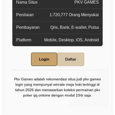
Nama Situs
PKV GAMES
Penilaian
1.720,777 Orang Menyukai
Pembayaran
Qris, Bank, E-wallet, Pulsa
Platform
Mobile, Desktop, iOS, Android
Login
Daftar
Pkv Games adalah rekomendasi situs judi pkv games
login yang mempunyai winrate meja hoki tertinggi di
tahun 2026 dan menawarkan koleksi permainan pkv
poker qq onloine dengan modal 10rb saja.