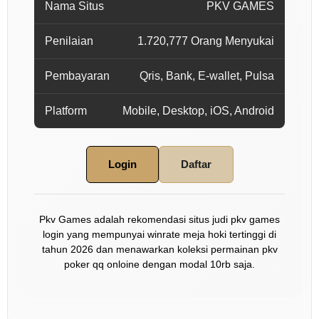
Nama Situs
PKV GAMES
Penilaian
1.720,777 Orang Menyukai
Pembayaran
Qris, Bank, E-wallet, Pulsa
Platform
Mobile, Desktop, iOS, Android
Login
Daftar
Pkv Games adalah rekomendasi situs judi pkv games
login yang mempunyai winrate meja hoki tertinggi di
tahun 2026 dan menawarkan koleksi permainan pkv
poker qq onloine dengan modal 10rb saja.