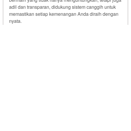
for. The
adil dan transparan, didukung sistem canggih untuk
total
price
memastikan setiap kemenangan Anda diraih dengan
includes
nyata.
the item
price
Tell us what you think!
Jangan lewatkan kesempatan emas ini. Segera
and a
lakukan login ke PKV Games, pilih meja hoki pilihan,
buyer
dan buktikan sendiri mengapa winrate kami disebut
fee.
We'd like to ask you a few questions to help improve
yang tertinggi!
ThemeForest.
View
license
Sure, take me to the survey
© PKV GAMES - All Right Reserved
details