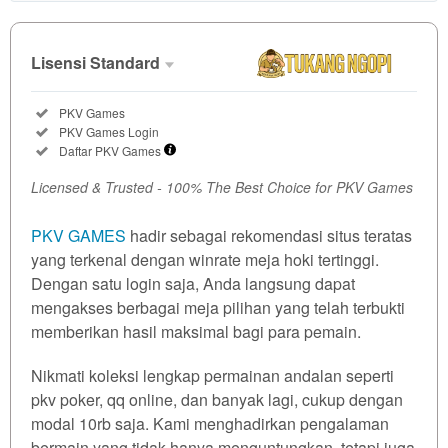
Show More
Lisensi Standard
Lisensi
Included:
PKV Games
Standard
Included:
PKV Games Login
SELECTED
Included:
Daftar PKV Games
35
$
Licensed & Trusted - 100% The Best Choice for PKV Games
Use, by
you or
PKV GAMES
hadir sebagai rekomendasi situs teratas
one
yang terkenal dengan winrate meja hoki tertinggi.
client, in
a single
Dengan satu login saja, Anda langsung dapat
end
mengakses berbagai meja pilihan yang telah terbukti
product
memberikan hasil maksimal bagi para pemain.
which
end
Nikmati koleksi lengkap permainan andalan seperti
users
pkv poker, qq online, dan banyak lagi, cukup dengan
are not
modal 10rb saja. Kami menghadirkan pengalaman
charged
bermain yang tidak hanya menguntungkan, tetapi juga