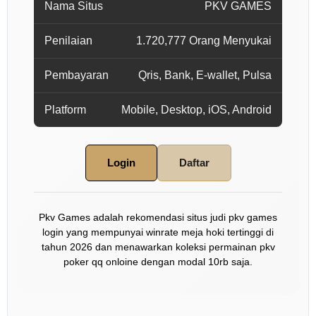
Nama Situs
PKV GAMES
Penilaian
1.720,777 Orang Menyukai
Pembayaran
Qris, Bank, E-wallet, Pulsa
Platform
Mobile, Desktop, iOS, Android
Login
Daftar
Pkv Games adalah rekomendasi situs judi pkv games
login yang mempunyai winrate meja hoki tertinggi di
tahun 2026 dan menawarkan koleksi permainan pkv
poker qq onloine dengan modal 10rb saja.