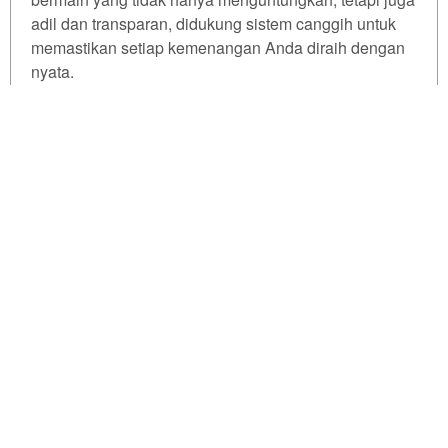
for. The
adil dan transparan, didukung sistem canggih untuk
total
price
memastikan setiap kemenangan Anda diraih dengan
includes
nyata.
the item
price
Tell us what you think!
Jangan lewatkan kesempatan emas ini. Segera
and a
lakukan login ke PKV Games, pilih meja hoki pilihan,
buyer
dan buktikan sendiri mengapa winrate kami disebut
fee.
We'd like to ask you a few questions to help improve
yang tertinggi!
ThemeForest.
View
license
Sure, take me to the survey
© PKV GAMES - All Right Reserved
details