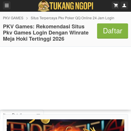
PKV GAMES
Situs Terpercaya Pkv Poker QQ Online 24 Jam Login
PKV Games: Rekomendasi Situs
Daftar
Pkv Games Login Dengan Winrate
Meja Hoki Tertinggi 2026
Item Details