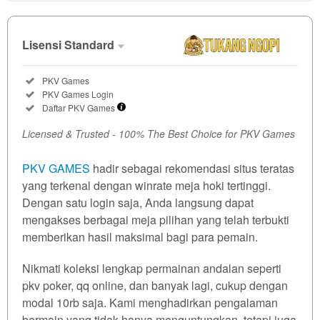
Show More
Lisensi Standard
Lisensi
Included:
PKV Games
Standard
Included:
PKV Games Login
SELECTED
Included:
Daftar PKV Games
35
$
Licensed & Trusted - 100% The Best Choice for PKV Games
Use, by
you or
PKV GAMES
hadir sebagai rekomendasi situs teratas
one
yang terkenal dengan winrate meja hoki tertinggi.
client, in
a single
Dengan satu login saja, Anda langsung dapat
end
mengakses berbagai meja pilihan yang telah terbukti
product
memberikan hasil maksimal bagi para pemain.
which
end
Nikmati koleksi lengkap permainan andalan seperti
users
pkv poker, qq online, dan banyak lagi, cukup dengan
are not
modal 10rb saja. Kami menghadirkan pengalaman
charged
bermain yang tidak hanya menguntungkan, tetapi juga