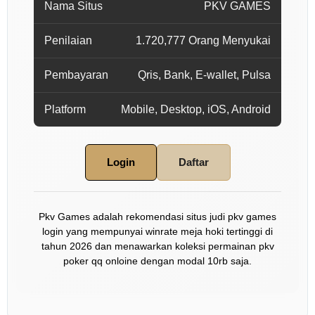
Nama Situs
PKV GAMES
Penilaian
1.720,777 Orang Menyukai
Pembayaran
Qris, Bank, E-wallet, Pulsa
Platform
Mobile, Desktop, iOS, Android
Login
Daftar
Pkv Games adalah rekomendasi situs judi pkv games
login yang mempunyai winrate meja hoki tertinggi di
tahun 2026 dan menawarkan koleksi permainan pkv
poker qq onloine dengan modal 10rb saja.