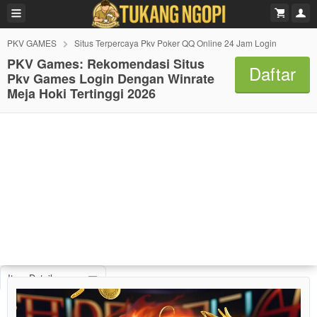
PKV GAMES
Situs Terpercaya Pkv Poker QQ Online 24 Jam Login
PKV Games: Rekomendasi Situs
Daftar
Pkv Games Login Dengan Winrate
Meja Hoki Tertinggi 2026
Item Details