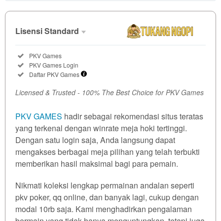
Show More
Lisensi Standard
Lisensi
Included:
PKV Games
Standard
Included:
PKV Games Login
SELECTED
Included:
Daftar PKV Games
35
$
Licensed & Trusted - 100% The Best Choice for PKV Games
Use, by
you or
PKV GAMES
hadir sebagai rekomendasi situs teratas
one
yang terkenal dengan winrate meja hoki tertinggi.
client, in
a single
Dengan satu login saja, Anda langsung dapat
end
mengakses berbagai meja pilihan yang telah terbukti
product
memberikan hasil maksimal bagi para pemain.
which
end
Nikmati koleksi lengkap permainan andalan seperti
users
pkv poker, qq online, dan banyak lagi, cukup dengan
are not
modal 10rb saja. Kami menghadirkan pengalaman
charged
bermain yang tidak hanya menguntungkan, tetapi juga