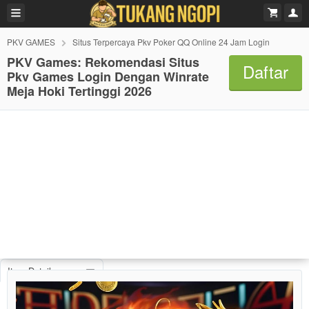
PKV GAMES
Situs Terpercaya Pkv Poker QQ Online 24 Jam Login
PKV Games: Rekomendasi Situs
Daftar
Pkv Games Login Dengan Winrate
Meja Hoki Tertinggi 2026
Item Details