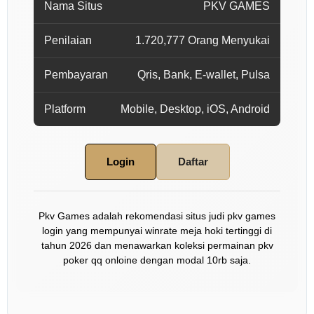
Nama Situs
PKV GAMES
Penilaian
1.720,777 Orang Menyukai
Pembayaran
Qris, Bank, E-wallet, Pulsa
Platform
Mobile, Desktop, iOS, Android
Login
Daftar
Pkv Games adalah rekomendasi situs judi pkv games
login yang mempunyai winrate meja hoki tertinggi di
tahun 2026 dan menawarkan koleksi permainan pkv
poker qq onloine dengan modal 10rb saja.